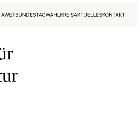
 AWET
BUNDESTAG
WAHLKREIS
AKTUELLES
KONTAKT
ür
tur