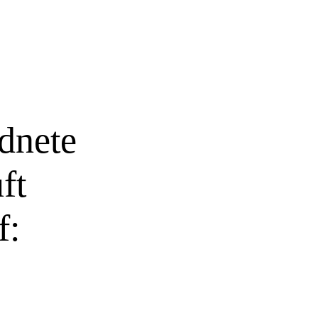
dnete
ft
f: