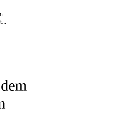
in
nt…
 dem
n