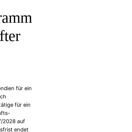
gramm
fter
ndien für ein
ich
ätige für ein
fts-
7/2028 auf
frist endet