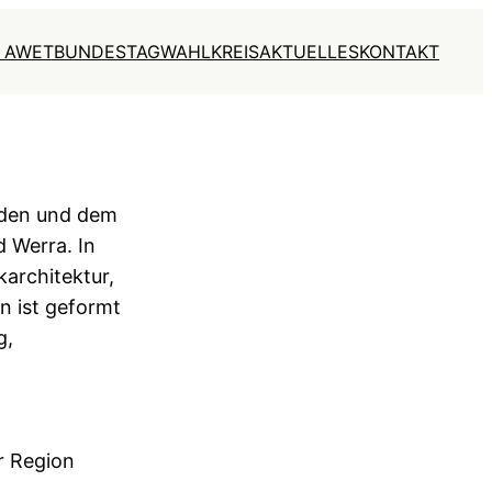
 AWET
BUNDESTAG
WAHLKREIS
AKTUELLES
KONTAKT
den und dem
d Werra. In
architektur,
n ist geformt
g,
r Region