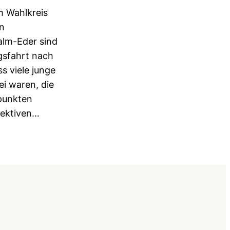
m Wahlkreis
n
lm-Eder sind
ngsfahrt nach
s viele junge
i waren, die
punkten
pektiven…