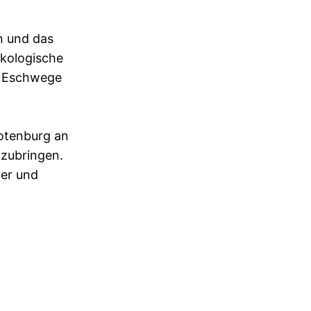
on und das
ökologische
in Eschwege
Rotenburg an
nzubringen.
ner und