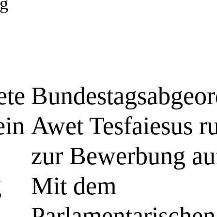
g
ete
Bundestagsabgeor
ein
Awet Tesfaiesus ru
zur Bewerbung au
g
Mit dem
Parlamentarischen