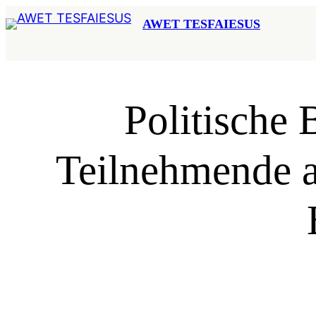
Zum
AWET TESFAIESUS
Inhalt
springen
Politische 
Teilnehmende a