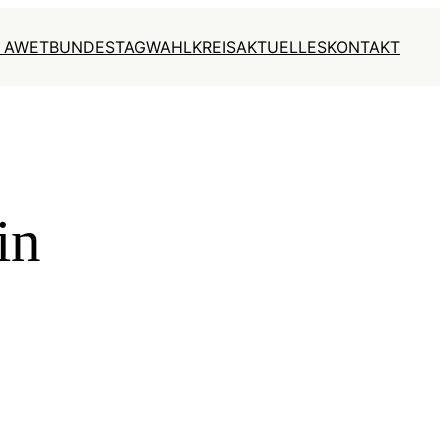
 AWET
BUNDESTAG
WAHLKREIS
AKTUELLES
KONTAKT
in